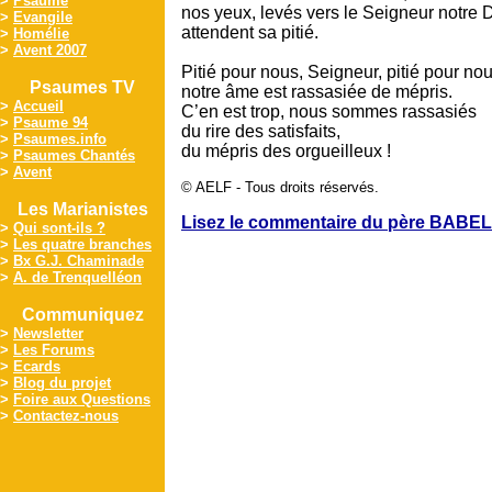
>
Psaume
nos yeux, levés vers le Seigneur notre 
>
Evangile
attendent sa pitié.
>
Homélie
>
Avent 2007
Pitié pour nous, Seigneur, pitié pour nou
Psaumes TV
notre âme est rassasiée de mépris.
>
Accueil
C’en est trop, nous sommes rassasiés
>
Psaume 94
du rire des satisfaits,
>
Psaumes.info
du mépris des orgueilleux !
>
Psaumes Chantés
>
Avent
© AELF - Tous droits réservés.
Les Marianistes
Lisez le commentaire du père BABEL
>
Qui sont-ils ?
>
Les quatre branches
>
Bx G.J. Chaminade
>
A. de Trenquelléon
Communiquez
>
Newsletter
>
Les Forums
>
Ecards
>
Blog du projet
>
Foire aux Questions
>
Contactez-nous