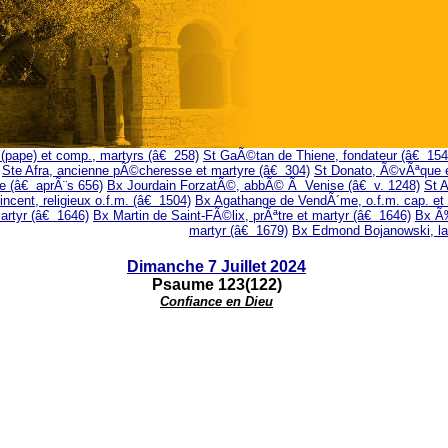
I (pape) et comp., martyrs (â€ 258)
St GaÃ©tan de Thiene, fondateur (â€ 154
Ste Afra, ancienne pÃ©cheresse et martyre (â€ 304)
St Donato, Ã©vÃªque e
e (â€ aprÃ¨s 656)
Bx Jourdain ForzatÃ©, abbÃ© Ã Venise (â€ v. 1248)
St A
ncent, religieux o.f.m. (â€ 1504)
Bx Agathange de VendÃ´me, o.f.m. cap. et
artyr (â€ 1646)
Bx Martin de Saint-FÃ©lix, prÃªtre et martyr (â€ 1646)
Bx Ã‰
martyr (â€ 1679)
Bx Edmond Bojanowski, la
Dimanche 7 Juillet 2024
Psaume 123(122)
Confiance en Dieu