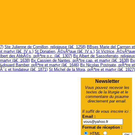
7)
Ste Julienne de Cornillon, religieuse (â€ 1258)
BBses Marie del Carmen et
t martyr (â€ IV s.)
St Donatien, Ã©vÃªque (â€ IV s.)
St Victrice, Ã©vÃªque
lbert des AbbÃ©s, prÃªtre o.c. (â€ 1307)
Bx Albert de Sassoferrato, religieux
 martyr (â€ 1638)
Bx Cassien de Nantes, prÃªtre cap. et martyr (â€ 1638)
Bx
douard Bamber, prÃªtre et martyr (â€ 1646)
Bx Nicolas Postgate, prÃªtre et
Ã¯c et fondateur (â€ 1871)
St Michel de la Mora, prÃªtre et martyr (â€ 1927)
Newsletter
Vous pouvez recevoir les
textes de la liturgie et le
commentaire du psaume
directement par email.
Il suffit de vous inscrire ici :
Email :
Format de réception :
HTML