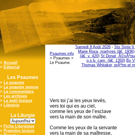
Samedi 8 Août 2026
-
Sts Sixte I
Marie Rosa, martyres (â€ 1936)
Psaumes.info
(â€ v. 420)
St Donat, Ã©vÃªqu
> Psaumes >
o.s.b. cam. (â€ 1350)
Bx Vi
>
Accueil
Le Psaume.
Thomas Whitaker, prÃªtre et m
>
Editorial
Les Psaumes
>
Le psaume
>
Le psaume sonore
>
Le commentaire
>
Les archives
Vers toi j’ai les yeux levés,
>
Le petit lexique
>
Librairie
vers toi qui es au ciel,
comme les yeux de l’esclave
La Liturgie
vers la main de son maître.
>
Fiche Liturgique
Comme les yeux de la servante
>
Première lecture
vers la main de sa maîtresse,