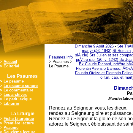
Dimanche 9 Août 2026
-
Ste ThÃ©
martyr (â€ 1943)
St Romain, 
siÃ¨cle)
Sts Julien et ses compag
Psaumes.info
prÃªtre o.p. (â€ v. 1242)
Bx Jean
>
Accueil
> Psaumes >
Bx Claude Richard, prÃªtre bÃ
>
Editorial
Le Psaume.
Florentin Asensio Barroso, Ã©vÃ
Faustin Oteiza et Florentin Felip
Les Psaumes
o.f.m. cap. et mar
>
Le psaume
>
Le psaume sonore
Dimanch
>
Le commentaire
Ps
>
Les archives
Manifestation
>
Le petit lexique
>
Librairie
Rendez au Seigneur, vous, les dieux,
rendez au Seigneur gloire et puissance.
La Liturgie
Rendez au Seigneur la gloire de son n
>
Fiche Liturgique
>
Première lecture
adorez le Seigneur, éblouissant de saint
>
Psaume
>
Deuxième lecture