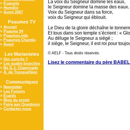
La voix du Seigneur domine les eaux,
>
Evangile
le Seigneur domine la masse des eaux.
>
Homélie
Voix du Seigneur dans sa force,
>
Avent 2007
voix du Seigneur qui éblouit.
Psaumes TV
>
Accueil
Le Dieu de la gloire déchaîne le tonnerr
>
Psaume 94
Et tous dans son temple s’écrient : « Gloi
>
Psaumes.info
Au déluge le Seigneur a siégé ;
>
Psaumes Chantés
il siège, le Seigneur, il est roi pour toujou
>
Avent
© AELF - Tous droits réservés.
Les Marianistes
>
Qui sont-ils ?
Lisez le commentaire du père BABEL
>
Les quatre branches
>
Bx G.J. Chaminade
>
A. de Trenquelléon
Communiquez
>
Newsletter
>
Les Forums
>
Ecards
>
Blog du projet
>
Foire aux Questions
>
Contactez-nous