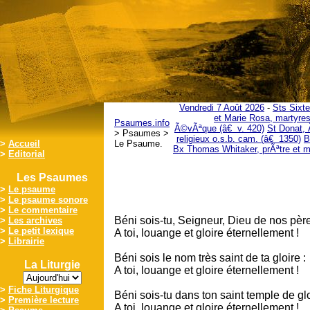
Vendredi 7 Août 2026
-
Sts Sixte
et Marie Rosa, martyre
Psaumes.info
Ã©vÃªque (â€ v. 420)
St Donat,
> Psaumes >
religieux o.s.b. cam. (â€ 1350)
B
>
Accueil
Le Psaume.
Bx Thomas Whitaker, prÃªtre et m
>
Editorial
Les Psaumes
>
Le psaume
>
Le psaume sonore
>
Le commentaire
Béni sois-tu, Seigneur, Dieu de nos père
>
Les archives
>
Le petit lexique
A toi, louange et gloire éternellement !
>
Librairie
Béni sois le nom très saint de ta gloire :
La Liturgie
A toi, louange et gloire éternellement !
>
Fiche Liturgique
Béni sois-tu dans ton saint temple de glo
>
Première lecture
A toi, louange et gloire éternellement !