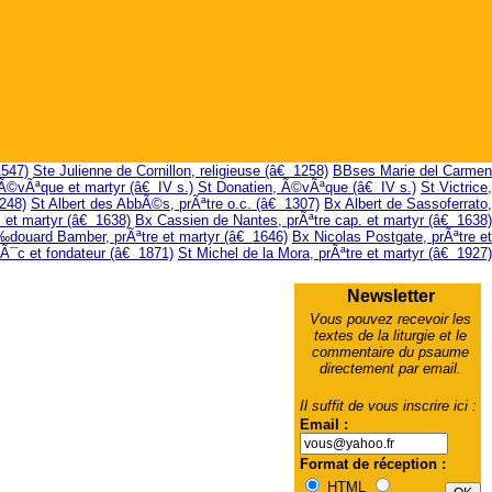
1547)
Ste Julienne de Cornillon, religieuse (â€ 1258)
BBses Marie del Carmen
Ã©vÃªque et martyr (â€ IV s.)
St Donatien, Ã©vÃªque (â€ IV s.)
St Victrice,
248)
St Albert des AbbÃ©s, prÃªtre o.c. (â€ 1307)
Bx Albert de Sassoferrato,
 et martyr (â€ 1638)
Bx Cassien de Nantes, prÃªtre cap. et martyr (â€ 1638)
douard Bamber, prÃªtre et martyr (â€ 1646)
Bx Nicolas Postgate, prÃªtre et
Ã¯c et fondateur (â€ 1871)
St Michel de la Mora, prÃªtre et martyr (â€ 1927)
Newsletter
Vous pouvez recevoir les
textes de la liturgie et le
commentaire du psaume
directement par email.
Il suffit de vous inscrire ici :
Email :
Format de réception :
HTML