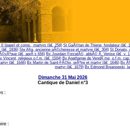
 II (pape) et comp., martyrs (â€ 258)
St GaÃ©tan de Thiene, fondateur (â€ 
s (â€ 1936)
Ste Afra, ancienne pÃ©cheresse et martyre (â€ 304)
St Donato, 
 Ã©vÃªque (â€ aprÃ¨s 656)
Bx Jourdain ForzatÃ©, abbÃ© Ã Venise (â€ v. 1
x Vincent, religieux o.f.m. (â€ 1504)
Bx Agathange de VendÃ´me, o.f.m. cap.
artyr (â€ 1646)
Bx Martin de Saint-FÃ©lix, prÃªtre et martyr (â€ 1646)
Bx Ã‰
martyr (â€ 1679)
Bx Edmond Bojanowski, la
Dimanche 31 Mai 2026
Cantique de Daniel n°3
s :
ire :