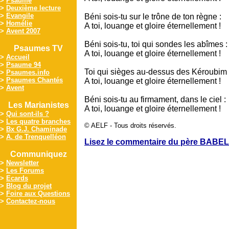
>
Psaume
>
Deuxième lecture
>
Evangile
Béni sois-tu sur le trône de ton règne :
>
Homélie
A toi, louange et gloire éternellement !
>
Avent 2007
Béni sois-tu, toi qui sondes les abîmes :
Psaumes TV
A toi, louange et gloire éternellement !
>
Accueil
>
Psaume 94
Toi qui sièges au-dessus des Kéroubim 
>
Psaumes.info
>
Psaumes Chantés
A toi, louange et gloire éternellement !
>
Avent
Béni sois-tu au firmament, dans le ciel :
Les Marianistes
A toi, louange et gloire éternellement !
>
Qui sont-ils ?
>
Les quatre branches
© AELF - Tous droits réservés.
>
Bx G.J. Chaminade
>
A. de Trenquelléon
Lisez le commentaire du père BABEL
Communiquez
>
Newsletter
>
Les Forums
>
Ecards
>
Blog du projet
>
Foire aux Questions
>
Contactez-nous