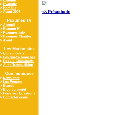
>
Psaume
>
Evangile
>
Homélie
<< Précédente
>
Avent 2007
Psaumes TV
>
Accueil
>
Psaume 94
>
Psaumes.info
>
Psaumes Chantés
>
Avent
Les Marianistes
>
Qui sont-ils ?
>
Les quatre branches
>
Bx G.J. Chaminade
>
A. de Trenquelléon
Communiquez
>
Newsletter
>
Les Forums
>
Ecards
>
Blog du projet
>
Foire aux Questions
>
Contactez-nous