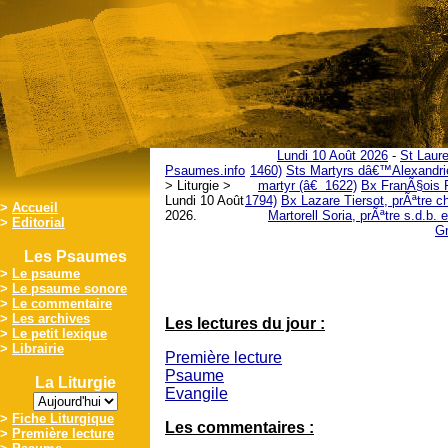
Lundi 10 Août 2026
-
St Laure
Psaumes.info
1460)
Sts Martyrs dâ€™Alexandr
> Liturgie >
martyr (â€ 1622)
Bx FranÃ§ois F
Lundi 10 Août
1794)
Bx Lazare Tiersot, prÃªtre c
>
Accueil
2026.
Martorell Soria, prÃªtre s.d.b.
>
Editorial
Gr
Les Psaumes
>
Le psaume
>
Le psaume sonore
>
Le commentaire
>
Les archives
Les lectures du jour :
>
Le petit lexique
>
Librairie
Première lecture
Psaume
La Liturgie
Evangile
>
Fiche Liturgique
Les commentaires :
>
Première lecture