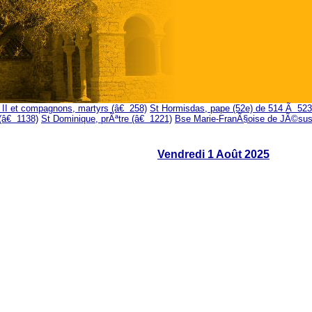
 II et compagnons, martyrs (â€ 258)
St Hormisdas, pape (52e) de 514 Ã 523
(â€ 1138)
St Dominique, prÃªtre (â€ 1221)
Bse Marie-FranÃ§oise de JÃ©sus 
Vendredi 1 Août 2025