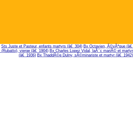
Sts Juste et Pasteur, enfants martyrs (â€ 304)
Bx Octavien, Ã©vÃªque (â€
(Rubatto), vierge (â€ 1904)
Bx Charles Lopez Vidal, laÃ¯c mariÃ© et martyr
(â€ 1936)
Bx ThaddÃ©e Dulny, sÃ©minariste et martyr (â€ 1942)