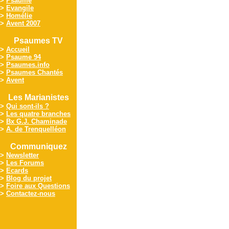
>
Psaume
>
Evangile
>
Homélie
>
Avent 2007
Psaumes TV
>
Accueil
>
Psaume 94
>
Psaumes.info
>
Psaumes Chantés
>
Avent
Les Marianistes
>
Qui sont-ils ?
>
Les quatre branches
>
Bx G.J. Chaminade
>
A. de Trenquelléon
Communiquez
>
Newsletter
>
Les Forums
>
Ecards
>
Blog du projet
>
Foire aux Questions
>
Contactez-nous