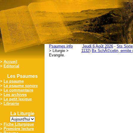
Psaumes.info
Jeudi 6 Août 2026
-
Sts Sixte
> Liturgie >
1132)
Bx SchÃ©celin, ermite 
Evangile.
>
Accueil
>
Editorial
Les Psaumes
>
Le psaume
>
Le psaume sonore
>
Le commentaire
>
Les archives
>
Le petit lexique
>
Librairie
La Liturgie
>
Fiche Liturgique
>
Première lecture