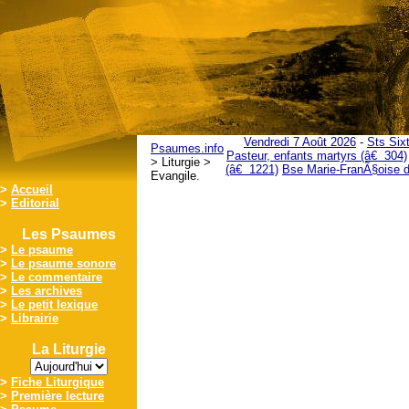
Vendredi 7 Août 2026
-
Sts Six
Psaumes.info
Pasteur, enfants martyrs (â€ 304)
> Liturgie >
(â€ 1221)
Bse Marie-FranÃ§oise d
Evangile.
>
Accueil
>
Editorial
Les Psaumes
>
Le psaume
>
Le psaume sonore
>
Le commentaire
>
Les archives
>
Le petit lexique
>
Librairie
La Liturgie
>
Fiche Liturgique
>
Première lecture