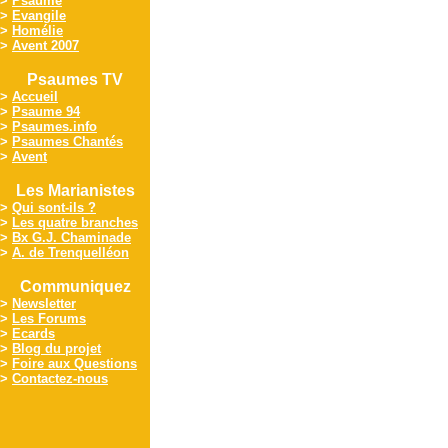
>
Psaume
>
Evangile
>
Homélie
>
Avent 2007
Psaumes TV
>
Accueil
>
Psaume 94
>
Psaumes.info
>
Psaumes Chantés
>
Avent
Les Marianistes
>
Qui sont-ils ?
>
Les quatre branches
>
Bx G.J. Chaminade
>
A. de Trenquelléon
Communiquez
>
Newsletter
>
Les Forums
>
Ecards
>
Blog du projet
>
Foire aux Questions
>
Contactez-nous