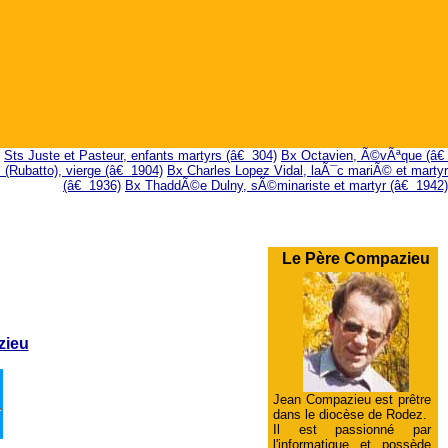
Sts Juste et Pasteur, enfants martyrs (â€ 304)
Bx Octavien, Ã©vÃªque (â€
(Rubatto), vierge (â€ 1904)
Bx Charles Lopez Vidal, laÃ¯c mariÃ© et martyr
(â€ 1936)
Bx ThaddÃ©e Dulny, sÃ©minariste et martyr (â€ 1942)
Le Père Compazieu
zieu
Jean Compazieu est prêtre
dans le diocèse de Rodez.
Il est passionné par
l'informatique et possède