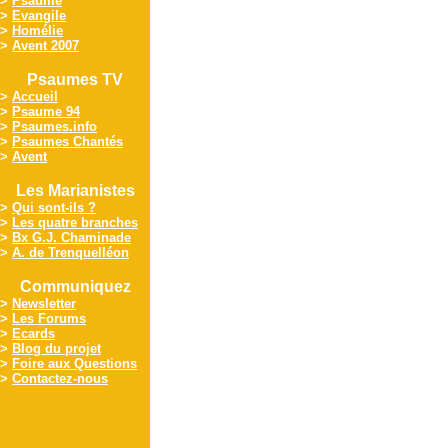
>
Psaume
>
Evangile
>
Homélie
>
Avent 2007
Psaumes TV
>
Accueil
>
Psaume 94
>
Psaumes.info
>
Psaumes Chantés
>
Avent
Les Marianistes
>
Qui sont-ils ?
>
Les quatre branches
>
Bx G.J. Chaminade
>
A. de Trenquelléon
Communiquez
>
Newsletter
>
Les Forums
>
Ecards
>
Blog du projet
>
Foire aux Questions
>
Contactez-nous