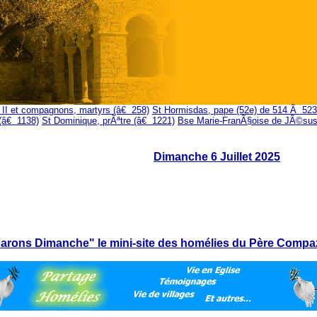
 II et compagnons, martyrs (â€ 258)
St Hormisdas, pape (52e) de 514 Ã 523
(â€ 1138)
St Dominique, prÃªtre (â€ 1221)
Bse Marie-FranÃ§oise de JÃ©sus 
Dimanche 6 Juillet 2025
arons Dimanche" le mini-site des homélies du Père Compa