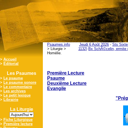
Psaumes.info
Jeudi 6 Août 2026
-
Sts Sixte
> Liturgie >
1132)
Bx SchÃ©celin, ermite 
Homélie.
>
Accueil
>
Editorial
Première Lecture
Les Psaumes
Psaume
>
Le psaume
>
Le psaume sonore
Deuxième Lecture
>
Le commentaire
Evangile
>
Les archives
>
Le petit lexique
"Prép
>
Librairie
La Liturgie
>
Fiche Liturgique
>
Première lecture