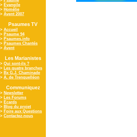
>
Psaume
>
Evangile
>
Homélie
>
Avent 2007
Psaumes TV
>
Accueil
>
Psaume 94
>
Psaumes.info
>
Psaumes Chantés
>
Avent
Les Marianistes
>
Qui sont-ils ?
>
Les quatre branches
>
Bx G.J. Chaminade
>
A. de Trenquelléon
Communiquez
>
Newsletter
>
Les Forums
>
Ecards
>
Blog du projet
>
Foire aux Questions
>
Contactez-nous