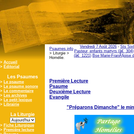
Vendredi 7 Août 2026
-
Sts Six
Psaumes.info
Pasteur, enfants martyrs (â€ 304)
> Liturgie >
(â€ 1221)
Bse Marie-FranÃ§oise d
Homélie.
>
Accueil
>
Editorial
Les Psaumes
Première Lecture
>
Le psaume
Psaume
>
Le psaume sonore
>
Le commentaire
Deuxième Lecture
>
Les archives
Evangile
>
Le petit lexique
>
Librairie
"Préparons Dimanche" le min
La Liturgie
>
Fiche Liturgique
>
Première lecture