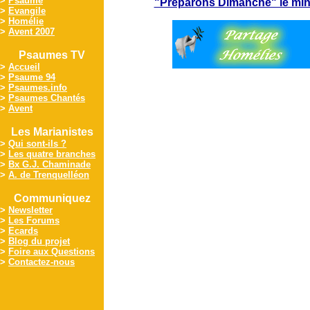
>
Psaume
"Préparons Dimanche" le min
>
Evangile
>
Homélie
>
Avent 2007
Psaumes TV
>
Accueil
>
Psaume 94
>
Psaumes.info
>
Psaumes Chantés
>
Avent
Les Marianistes
>
Qui sont-ils ?
>
Les quatre branches
>
Bx G.J. Chaminade
>
A. de Trenquelléon
Communiquez
>
Newsletter
>
Les Forums
>
Ecards
>
Blog du projet
>
Foire aux Questions
>
Contactez-nous