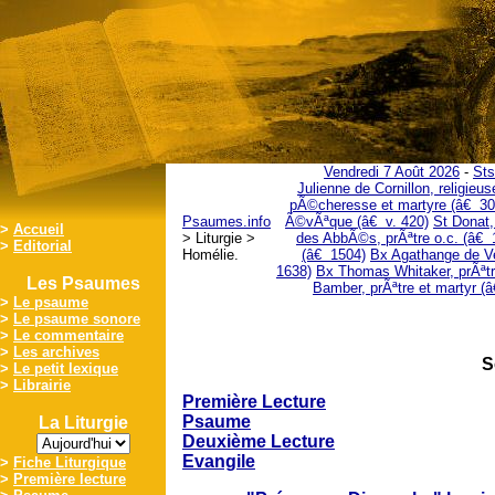
Vendredi 7 Août 2026
-
Sts
Julienne de Cornillon, religieu
pÃ©cheresse et martyre (â€ 30
Psaumes.info
Ã©vÃªque (â€ v. 420)
St Donat
>
Accueil
> Liturgie >
des AbbÃ©s, prÃªtre o.c. (â€ 
>
Editorial
Homélie.
(â€ 1504)
Bx Agathange de Ve
1638)
Bx Thomas Whitaker, prÃªtr
Les Psaumes
Bamber, prÃªtre et martyr (
>
Le psaume
>
Le psaume sonore
>
Le commentaire
>
Les archives
S
>
Le petit lexique
>
Librairie
Première Lecture
Psaume
La Liturgie
Deuxième Lecture
Evangile
>
Fiche Liturgique
>
Première lecture