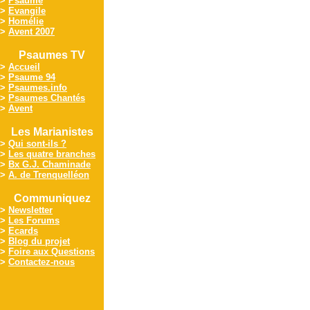
>
Psaume
>
Evangile
>
Homélie
>
Avent 2007
Psaumes TV
>
Accueil
>
Psaume 94
>
Psaumes.info
>
Psaumes Chantés
>
Avent
Les Marianistes
>
Qui sont-ils ?
>
Les quatre branches
>
Bx G.J. Chaminade
>
A. de Trenquelléon
Communiquez
>
Newsletter
>
Les Forums
>
Ecards
>
Blog du projet
>
Foire aux Questions
>
Contactez-nous