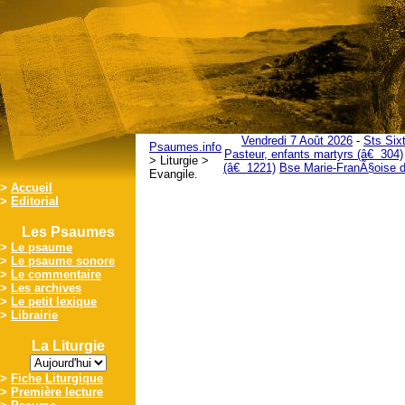
Vendredi 7 Août 2026
-
Sts Six
Psaumes.info
Pasteur, enfants martyrs (â€ 304)
> Liturgie >
(â€ 1221)
Bse Marie-FranÃ§oise d
Evangile.
>
Accueil
>
Editorial
Les Psaumes
>
Le psaume
>
Le psaume sonore
>
Le commentaire
>
Les archives
>
Le petit lexique
>
Librairie
La Liturgie
>
Fiche Liturgique
>
Première lecture