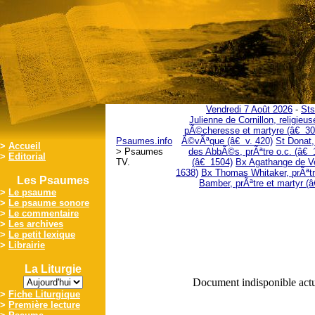
Vendredi 7 Août 2026
-
Sts
Julienne de Cornillon, religieu
pÃ©cheresse et martyre (â€ 30
Psaumes.info
Ã©vÃªque (â€ v. 420)
St Donat
>
Accueil
> Psaumes
des AbbÃ©s, prÃªtre o.c. (â€ 
>
Editorial
TV.
(â€ 1504)
Bx Agathange de Ve
1638)
Bx Thomas Whitaker, prÃªtr
Les Psaumes
Bamber, prÃªtre et martyr (
>
Le psaume
>
Le psaume sonore
>
Le commentaire
>
Les archives
>
Le petit lexique
>
Librairie
La Liturgie
Document indisponible ac
>
Fiche Liturgique
>
Première lecture