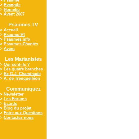
>
Psaume
>
Evangile
>
Homélie
>
Avent 2007
Psaumes TV
>
Accueil
>
Psaume 94
>
Psaumes.info
>
Psaumes Chantés
>
Avent
Les Marianistes
>
Qui sont-ils ?
>
Les quatre branches
>
Bx G.J. Chaminade
>
A. de Trenquelléon
Communiquez
>
Newsletter
>
Les Forums
>
Ecards
>
Blog du projet
>
Foire aux Questions
>
Contactez-nous