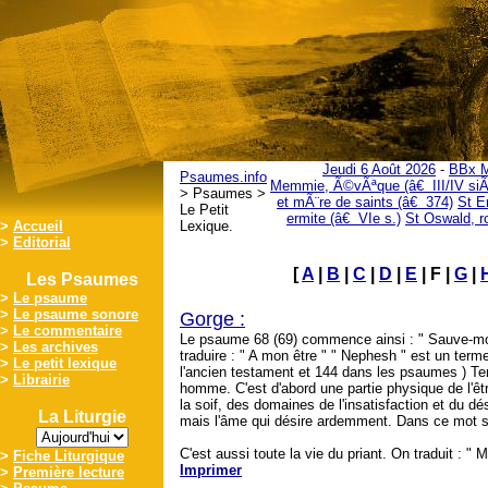
Jeudi 6 Août 2026
-
BBx M
Psaumes.info
Memmie, Ã©vÃªque (â€ III/IV siÃ
> Psaumes >
et mÃ¨re de saints (â€ 374)
St E
Le Petit
ermite (â€ VIe s.)
St Oswald, r
>
Accueil
Lexique.
>
Editorial
[
A
|
B
|
C
|
D
|
E
| F |
G
|
Les Psaumes
>
Le psaume
>
Le psaume sonore
Gorge :
>
Le commentaire
Le psaume 68 (69) commence ainsi : " Sauve-moi,
>
Les archives
traduire : " A mon être " " Nephesh " est un terme
>
Le petit lexique
l'ancien testament et 144 dans les psaumes ) Ter
>
Librairie
homme. C'est d'abord une partie physique de l'être
la soif, des domaines de l'insatisfaction et du dé
La Liturgie
mais l'âme qui désire ardemment. Dans ce mot s'
C'est aussi toute la vie du priant. On traduit : " 
>
Fiche Liturgique
Imprimer
>
Première lecture