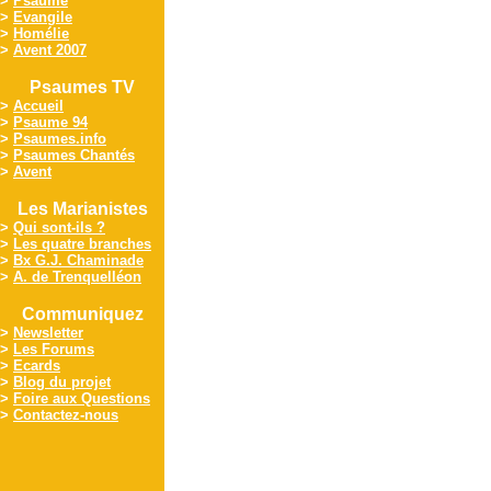
>
Psaume
>
Evangile
>
Homélie
>
Avent 2007
Psaumes TV
>
Accueil
>
Psaume 94
>
Psaumes.info
>
Psaumes Chantés
>
Avent
Les Marianistes
>
Qui sont-ils ?
>
Les quatre branches
>
Bx G.J. Chaminade
>
A. de Trenquelléon
Communiquez
>
Newsletter
>
Les Forums
>
Ecards
>
Blog du projet
>
Foire aux Questions
>
Contactez-nous